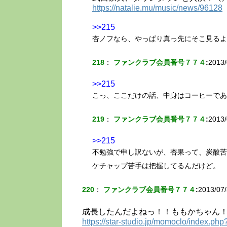
https://natalie.mu/music/news/96128
>>215
杏ノフなら、やっぱり真っ先にそこ見るよ
218
：
ファンクラブ会員番号７７４
:
2013/
>>215
こっ、ここだけの話、中身はコーヒーであ
219
：
ファンクラブ会員番号７７４
:
2013/
>>215
不勉強で申し訳ないが、杏果って、炭酸苦
ケチャップ苦手は把握してるんだけど。
220
：
ファンクラブ会員番号７７４
:
2013/07/
成長したんだよねっ！！ももかちゃん
https://star-studio.jp/momoclo/index.p