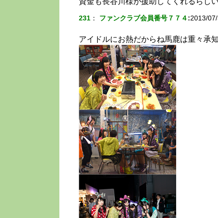
資金も長谷川様が援助してくれるらし
231
：
ファンクラブ会員番号７７４
:
2013/07/
アイドルにお熱だからね馬鹿は重々承知