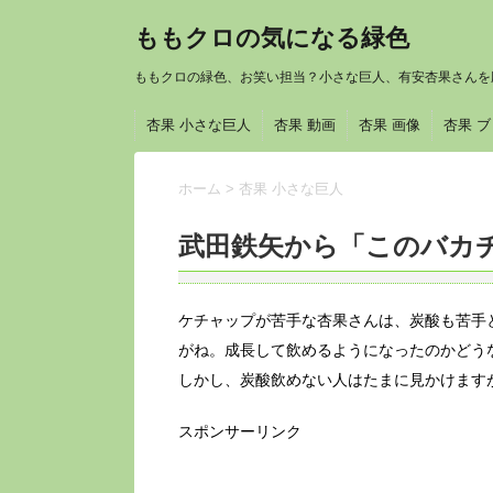
ももクロの気になる緑色
ももクロの緑色、お笑い担当？小さな巨人、有安杏果さんを
杏果 小さな巨人
杏果 動画
杏果 画像
杏果 
ホーム
>
杏果 小さな巨人
武田鉄矢から「このバカ
ケチャップが苦手な杏果さんは、炭酸も苦手
がね。成長して飲めるようになったのかどう
しかし、炭酸飲めない人はたまに見かけます
スポンサーリンク