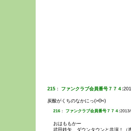
215
：
ファンクラブ会員番号７７４
:
201
炭酸がくちのなかにっ(>Θ<)
216
：
ファンクラブ会員番号７７４
:
2013/
おはももかー
武田鉄矢、ダウンタウンと共演！（