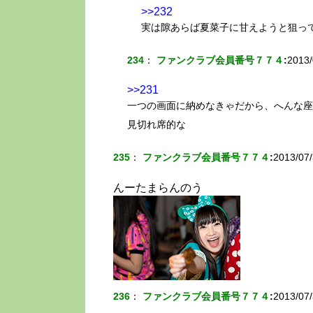
>>232
実は隙あらば夏菜子に甘えようと狙っ
234
：
ファンクラブ会員番号７７４
:
2013/
>>231
一つの画面に納めなきゃだから、へんな座
見切れ席的な
235
：
ファンクラブ会員番号７７４
:
2013/07/
んーたまらんのう
236
：
ファンクラブ会員番号７７４
:
2013/07/