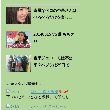
奇麗なベロの杏果さんは
ぺろぺろだけを言っ...
20140515 VS嵐 ももク
ロ...
杏果ジェロニモは不公
平？ペプシは29口で...
LINEスタンプ販売中！
乱心！裸の殿様
New!
下々のざれごとなど殿様に関係なし！
からくり さっちゃん