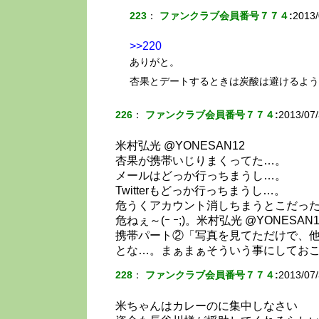
223
：
ファンクラブ会員番号７７４
:
2013/
>>220
ありがと。
杏果とデートするときは炭酸は避けるよう
226
：
ファンクラブ会員番号７７４
:
2013/07/
米村弘光 @YONESAN12
杏果が携帯いじりまくってた…。
メールはどっか行っちまうし…。
Twitterもどっか行っちまうし…。
危うくアカウント消しちまうとこだっ
危ねぇ～(ｰ ｰ;)。米村弘光 @YONESAN1
携帯パート②「写真を見てただけで、
とな…。まぁまぁそういう事にしておこ
228
：
ファンクラブ会員番号７７４
:
2013/07/
米ちゃんはカレーのに集中しなさい