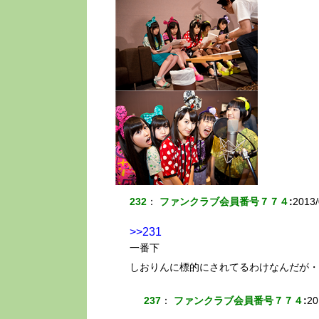
232
：
ファンクラブ会員番号７７４
:
2013/
>>231
一番下
しおりんに標的にされてるわけなんだが・
237
：
ファンクラブ会員番号７７４
:
20