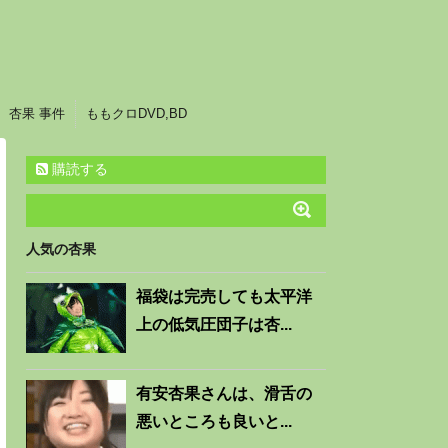
杏果 事件
ももクロDVD,BD
購読する
人気の杏果
福袋は完売しても太平洋
上の低気圧団子は杏...
有安杏果さんは、滑舌の
悪いところも良いと...