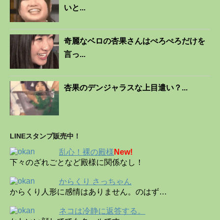
いと...
奇麗なベロの杏果さんはぺろぺろだけを
言っ...
杏果のデンジャラスな上目遣い？...
LINEスタンプ販売中！
乱心！裸の殿様
New!
下々のざれごとなど殿様に関係なし！
からくり さっちゃん
からくり人形に感情はありません。のはず…
ネコは冷静に返答する。