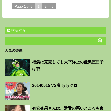
Page 1 of 3
1
2
3
購読する
人気の杏果
福袋は完売しても太平洋上の低気圧団子
は杏...
20140515 VS嵐 ももクロ...
有安杏果さんは、滑舌の悪いところも良