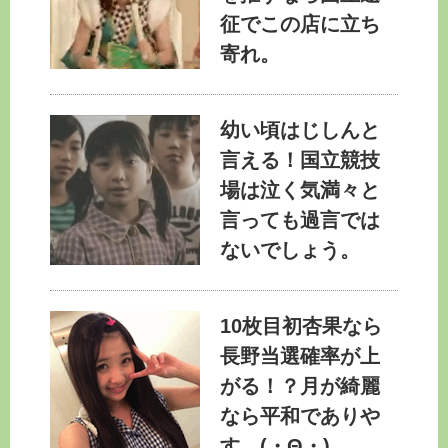
征でこの店に立ち
寄れ。
幼い頃はじしんと
言える！国立競技
場は泣く気満々と
言っても過言では
ないでしょう。
10枚目初杏果なら
長野当選確率が上
がる！？月が綺麗
なら平和でありや
す。(・Θ・)