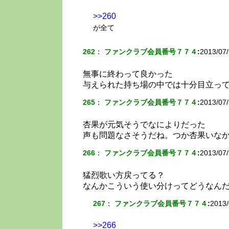
>>260
が全て
262
：
ファンクラブ会員番号７７４
:
2013/07/
無事に終わって良かった
与えられた持ち場の中では十分目立っ
265
：
ファンクラブ会員番号７７４
:
2013/07/
杏果が元気そうでなによりだった
声も問題なさそうだね。つか杏果いな
266
：
ファンクラブ会員番号７７４
:
2013/07/
猛烈歌い方戻ってる？
なんかこういう使い分けってどうなん
267
：
ファンクラブ会員番号７７４
:
2013/
>>266