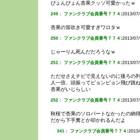
ぴょんぴょん杏果クッソ可愛かったｗ
249
：
ファンクラブ会員番号７７４
:
2013/07/
杏果の笛吹き可愛すぎワロタｗ
250
：
ファンクラブ会員番号７７４
:
2013/07/
じゃーりん死んだだろうなｗ
251
：
ファンクラブ会員番号７７４
:
2013/07/
ただせさえチビで見えないのに後ろの
人一倍、頭振ってピョンピョン飛び跳
杏果がいじらしい
252
：
ファンクラブ会員番号７７４
:
2013/07/
秋桜で杏果のソロパートなかったの納
だから下手糞とか叩かれるんだよ
341
：
ファンクラブ会員番号７７４
:
2013/