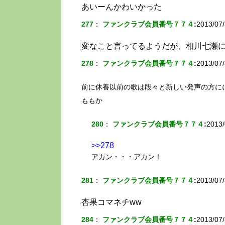
あいーんかわいかった
277
：
ファンクラブ会員番号７７４
:
2013/07/
変なこと言ってるようだが、相川七瀬
278
：
ファンクラブ会員番号７７４
:
2013/07/
前に休養以前の歌は段々と新しい発声の方に
ももか
280
：
ファンクラブ会員番号７７４
:
2013/
>>278
アカン・・・アカン！
281
：
ファンクラブ会員番号７７４
:
2013/07/
杏果コマネチww
284
：
ファンクラブ会員番号７７４
:
2013/07/