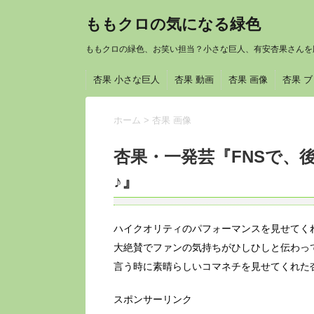
ももクロの気になる緑色
ももクロの緑色、お笑い担当？小さな巨人、有安杏果さんを
杏果 小さな巨人
杏果 動画
杏果 画像
杏果 
ホーム
>
杏果 画像
杏果・一発芸『FNSで、
♪』
ハイクオリティのパフォーマンスを見せてく
大絶賛でファンの気持ちがひしひしと伝わっ
言う時に素晴らしいコマネチを見せてくれた
スポンサーリンク