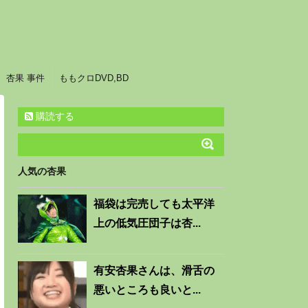
杏果 事件
ももクロDVD,BD
購読する
人気の杏果
福袋は完売しても太平洋
上の低気圧団子は杏...
有安杏果さんは、滑舌の
悪いところも良いと...