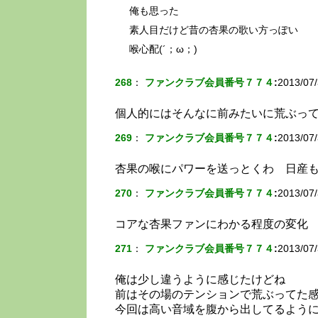
俺も思った
素人目だけど昔の杏果の歌い方っぽい
喉心配(´；ω；)
268
：
ファンクラブ会員番号７７４
:
2013/07/
個人的にはそんなに前みたいに荒ぶっ
269
：
ファンクラブ会員番号７７４
:
2013/07/
杏果の喉にパワーを送っとくわ 日産
270
：
ファンクラブ会員番号７７４
:
2013/07/
コアな杏果ファンにわかる程度の変化
271
：
ファンクラブ会員番号７７４
:
2013/07/
俺は少し違うように感じたけどね
前はその場のテンションで荒ぶってた
今回は高い音域を腹から出してるよう