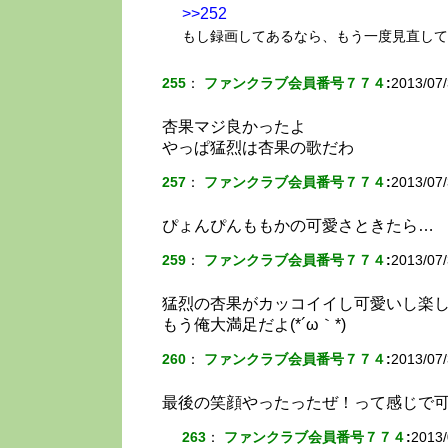
>>252
もし録画してあるなら、もう一度見直して
255
：
ファンクラブ会員番号７７４
:
2013/07/
杏果マジ良かったよ
やっぱ猛烈は杏果の歌だわ
257
：
ファンクラブ会員番号７７４
:
2013/07/
ぴょんぴんももかの可愛さときたら…
259
：
ファンクラブ会員番号７７４
:
2013/07/
猛烈の杏果がカッコイイし可愛いし楽
もう俺大満足だよ(*´ω｀*)
260
：
ファンクラブ会員番号７７４
:
2013/07/
最後の笑顔やったったぜ！って感じで
263
：
ファンクラブ会員番号７７４
:
2013/