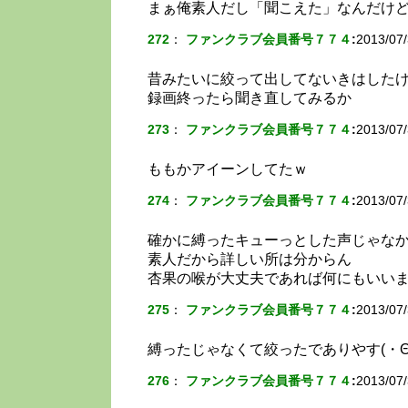
まぁ俺素人だし「聞こえた」なんだけ
272
：
ファンクラブ会員番号７７４
:
2013/07/
昔みたいに絞って出してないきはした
録画終ったら聞き直してみるか
273
：
ファンクラブ会員番号７７４
:
2013/07/
ももかアイーンしてたｗ
274
：
ファンクラブ会員番号７７４
:
2013/07/
確かに縛ったキューっとした声じゃな
素人だから詳しい所は分からん
杏果の喉が大丈夫であれば何にもいい
275
：
ファンクラブ会員番号７７４
:
2013/07/
縛ったじゃなくて絞ったでありやす(・Θ
276
：
ファンクラブ会員番号７７４
:
2013/07/