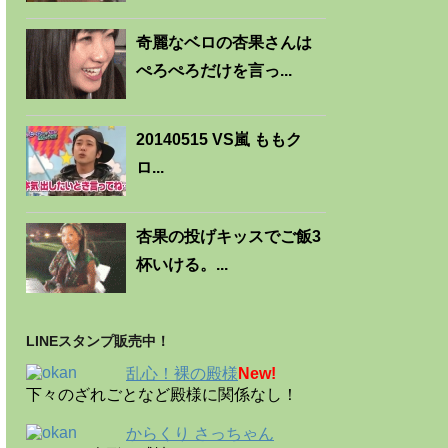
奇麗なベロの杏果さんは
ぺろぺろだけを言っ...
20140515 VS嵐 ももク
ロ...
杏果の投げキッスでご飯3
杯いける。...
LINEスタンプ販売中！
乱心！裸の殿様
New!
下々のざれごとなど殿様に関係なし！
からくり さっちゃん