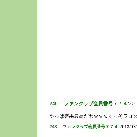
246
：
ファンクラブ会員番号７７４
:
201
やっぱ杏果最高だわｗｗｗくっそワロ
248
：
ファンクラブ会員番号７７４
:
2013/07/