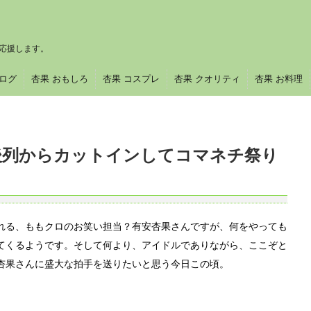
応援します。
ブログ
杏果 おもしろ
杏果 コスプレ
杏果 クオリティ
杏果 お料理
後列からカットインしてコマネチ祭り
れる、ももクロのお笑い担当？有安杏果さんですが、何をやっても
てくるようです。そして何より、アイドルでありながら、ここぞと
杏果さんに盛大な拍手を送りたいと思う今日この頃。