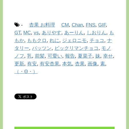
-
杏果 お料理
CM
,
Chan
,
FNS
,
GIF
,
GT
,
MC
,
vs
,
ありやす
,
あーりん
,
しおりん
,
も
もか
,
ももクロ
,
れに
,
ジェロニモ
,
チョコ
,
ナ
タリー
,
パッツン
,
ビックリマンチョコ
,
モノ
ノフ
,
乳
,
前髪
,
可愛い
,
報告
,
夏菜子
,
妹
,
幸せ
,
更新
,
有安
,
有安杏果
,
本気
,
杏果
,
画像
,
素
,
（・Θ・）