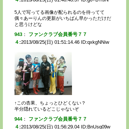
5人で写ってる画像が配られるのを待ってて
偶々あーりんの更新がいちばん早かっただけだ
と思うけどな
943
：
ファンクラブ会員番号７７
４
:
2013/08/25(日) 01:51:14.46 ID:
qxkgNNiw
↑この杏果、ちょっとひどくない？
半分隠れているどこじゃないぞ
944
：
ファンクラブ会員番号７７
４
:
2013/08/25(日) 01:56:29.04 ID:
BnUsq09w