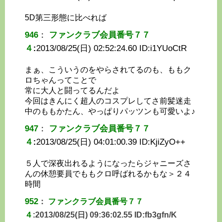
5D第三形態に比べれば
946
：
ファンクラブ会員番号７７
４
:
2013/08/25(日) 02:52:24.60 ID:
i1YUoCtR
まぁ、こういうのをやらされてるのも、ももク
ロちゃんってことで
常に大人と闘ってるんだよ
今回はきんにく超人のコスプレしてさ前髪迷走
中のももかたん、やっぱりパッツンも可愛いよ♪
947
：
ファンクラブ会員番号７７
４
:
2013/08/25(日) 04:01:00.39 ID:
KjiZyO++
５人で深夜出れるようになったらジャニーズさ
んの休憩要員でももクロ呼ばれるかもな＞２４
時間
952
：
ファンクラブ会員番号７７
４
:
2013/08/25(日) 09:36:02.55 ID:
fb3gfn/K