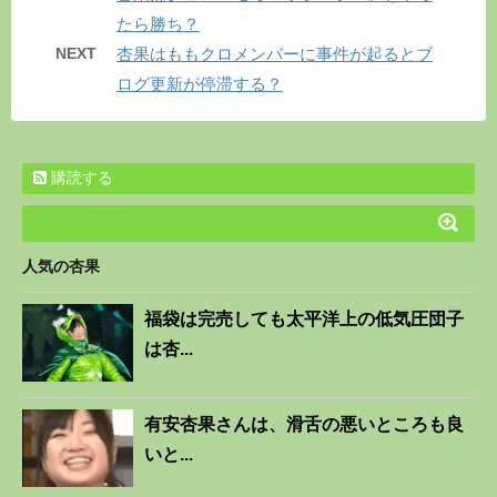
たら勝ち？
NEXT
杏果はももクロメンバーに事件が起るとブ
ログ更新が停滞する？
購読する
人気の杏果
福袋は完売しても太平洋上の低気圧団子
は杏...
有安杏果さんは、滑舌の悪いところも良
いと...