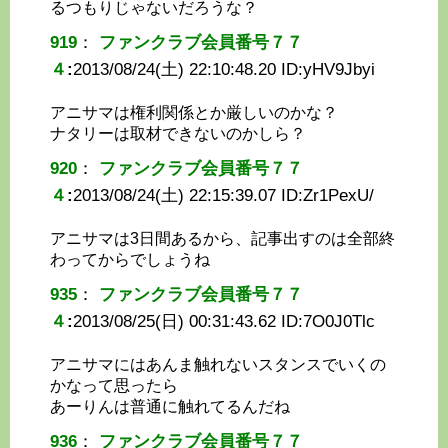
るつもりじゃないだろうな？
919
：
ファンクラブ会員番号７７
４
:
2013/08/24(土) 22:10:48.20 ID:
yHV9Jbyi
アニサマは権利関係とか厳しいのかな？
ナタリーは取材できないのかしら？
920
：
ファンクラブ会員番号７７
４
:
2013/08/24(土) 22:15:39.07 ID:
Zr1PexU/
アニサマは3日間あるから、記事出すのは全部終
わってからでしょうね
935
：
ファンクラブ会員番号７７
４
:
2013/08/25(日) 00:31:43.62 ID:
7O0J0Tlc
アニサマにはあんま触れないスタンスでいくの
かなって思ったら
あーりんは普通に触れてるんだね
936
：
ファンクラブ会員番号７７