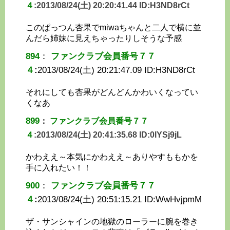
４
:
2013/08/24(土) 20:20:41.44 ID:
H3ND8rCt
このぱっつん杏果でmiwaちゃんと二人で横に並
んだら姉妹に見えちゃったりしそうな予感
894
：
ファンクラブ会員番号７７
４
:
2013/08/24(土) 20:21:47.09 ID:
H3ND8rCt
それにしても杏果がどんどんかわいくなってい
くなあ
899
：
ファンクラブ会員番号７７
４
:
2013/08/24(土) 20:41:35.68 ID:
0lYSj9jL
かわええ～本気にかわええ～ありやすももかを
手に入れたい！！
900
：
ファンクラブ会員番号７７
４
:
2013/08/24(土) 20:51:15.21 ID:
WwHvjpmM
ザ・サンシャインの地獄のローラーに腕を巻き