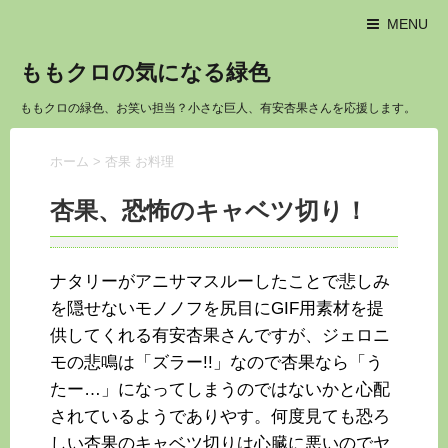
MENU
ももクロの気になる緑色
ももクロの緑色、お笑い担当？小さな巨人、有安杏果さんを応援します。
ホーム
>
杏果 お料理
杏果、恐怖のキャベツ切り！
ナタリーがアニサマスルーしたことで悲しみ
を隠せないモノノフを尻目にGIF用素材を提
供してくれる有安杏果さんですが、ジェロニ
モの悲鳴は「ズラー!!」なので杏果なら「う
たー…」になってしまうのではないかと心配
されているようでありやす。何度見ても恐ろ
しい杏果のキャベツ切りは心臓に悪いのでヤ