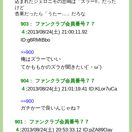
込まれたジェロニモの悲鳴は「ズラー!!」だった
けど
杏果だったら「うたー…」だろな
903
：
ファンクラブ会員番号７７
４
:
2013/08/24(土) 21:00:11.92
ID:
g6RMtBbo
>>900
俺はズラーでいい
てかももかのズラが聞きたい(´・ω`)
904
：
ファンクラブ会員番号７７
４
:
2013/08/24(土) 21:01:19.41 ID:
KLor7uCa
>>900
ガチかーで良いんじゃね？
901
：
ファンクラブ会員番号７７
４
:
2013/08/24(土) 20:53:33.12 ID:
pZA89Oay