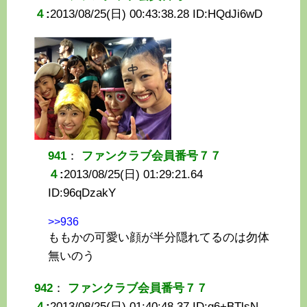
４
:
2013/08/25(日) 00:43:38.28 ID:
HQdJi6wD
941
：
ファンクラブ会員番号７７
４
:
2013/08/25(日) 01:29:21.64
ID:
96qDzakY
>>936
ももかの可愛い顔が半分隠れてるのは勿体
無いのう
942
：
ファンクラブ会員番号７７
４
:
2013/08/25(日) 01:40:48.37 ID:
g6+BTlsN