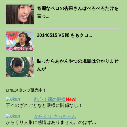
奇麗なベロの杏果さんはぺろぺろだけを
言っ...
20140515 VS嵐 ももクロ...
貼ったらあかんやつの境目は分かりませ
んが...
LINEスタンプ販売中！
乱心！裸の殿様
New!
下々のざれごとなど殿様に関係なし！
からくり さっちゃん
からくり人形に感情はありません。のはず…