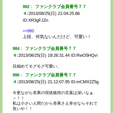
992
：
ファンクラブ会員番号７７
４
:
2013/08/25(日) 21:04:25.86
ID:
XR3gFJZn
>>980
上段、何気ないんだけど、可愛い！
984
：
ファンクラブ会員番号７７
４
:
2013/08/25(日) 19:26:31.44 ID:
RwO5HQvi
目細めてモグモグ可愛い。
996
：
ファンクラブ会員番号７７
４
:
2013/08/25(日) 21:12:07.95 ID:
mCMX2Z5g
今更ながら杏果の現状維持の言葉は深いなぁ
～！！
私は小さい人間だから杏果さえ幸せならそれで
良いや！！