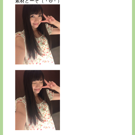
素材どーぞ（・Θ・）