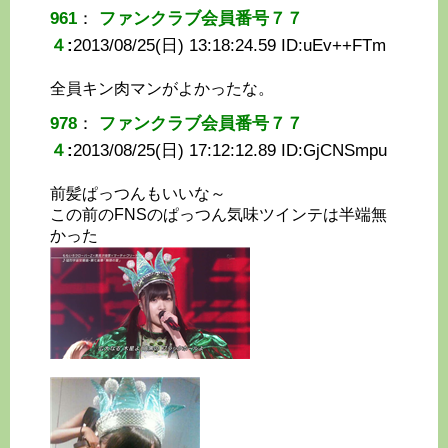
961
：
ファンクラブ会員番号７７
４
:
2013/08/25(日) 13:18:24.59 ID:
uEv++FTm
全員キン肉マンがよかったな。
978
：
ファンクラブ会員番号７７
４
:
2013/08/25(日) 17:12:12.89 ID:
GjCNSmpu
前髪ぱっつんもいいな～
この前のFNSのぱっつん気味ツインテは半端無
かった