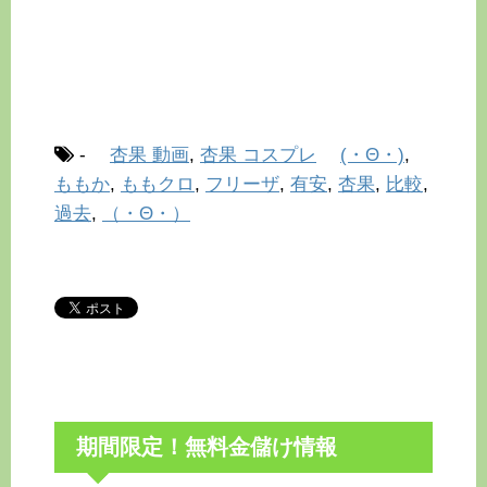
-
杏果 動画
,
杏果 コスプレ
(・Θ・)
,
ももか
,
ももクロ
,
フリーザ
,
有安
,
杏果
,
比較
,
過去
,
（・Θ・）
期間限定！無料金儲け情報