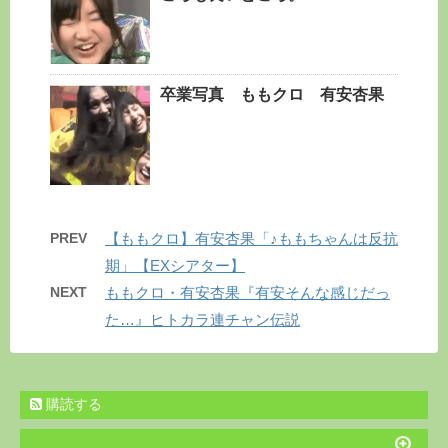
卒業写真 ももクロ 有安杏果
PREV
【ももクロ】有安杏果「♪ももちゃんは反抗
期」【EXシアター】
NEXT
ももクロ・有安杏果『有安そんな感じだっ
た…』ヒトカラ連チャン伝説
購読する