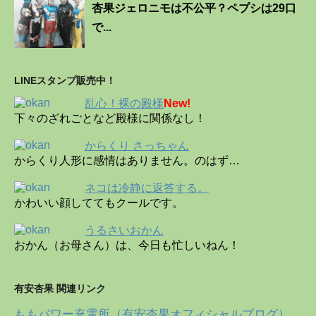
杏果ジェロニモは不公平？ペプシは29口
で...
LINEスタンプ販売中！
乱心！裸の殿様
New!
下々のざれごとなど殿様に関係なし！
からくり さっちゃん
からくり人形に感情はありません。のはず…
ネコは冷静に返答する。
かわいい顔しててもクールです。
うるさいおかん
おかん（お母さん）は、今日も忙しいねん！
有安杏果 関連リンク
ももパワー充電所（有安杏果オフィシャルブログ）