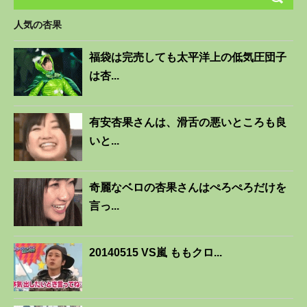
人気の杏果
福袋は完売しても太平洋上の低気圧団子
は杏...
有安杏果さんは、滑舌の悪いところも良
いと...
奇麗なベロの杏果さんはぺろぺろだけを
言っ...
20140515 VS嵐 ももクロ...