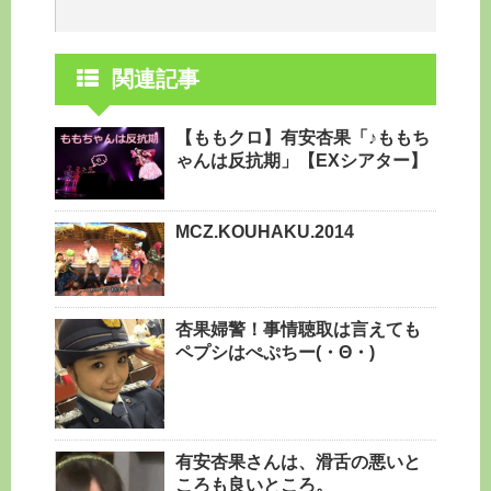
関連記事
【ももクロ】有安杏果「♪ももち
ゃんは反抗期」【EXシアター】
MCZ.KOUHAKU.2014
杏果婦警！事情聴取は言えても
ペプシはぺぷちー(・Θ・)
有安杏果さんは、滑舌の悪いと
ころも良いところ。