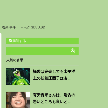
杏果 事件
ももクロDVD,BD
購読する
人気の杏果
福袋は完売しても太平洋
上の低気圧団子は杏...
有安杏果さんは、滑舌の
悪いところも良いと...