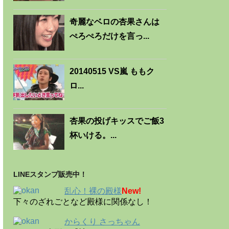
奇麗なベロの杏果さんは
ぺろぺろだけを言っ...
20140515 VS嵐 ももク
ロ...
杏果の投げキッスでご飯3
杯いける。...
LINEスタンプ販売中！
乱心！裸の殿様
New!
下々のざれごとなど殿様に関係なし！
からくり さっちゃん