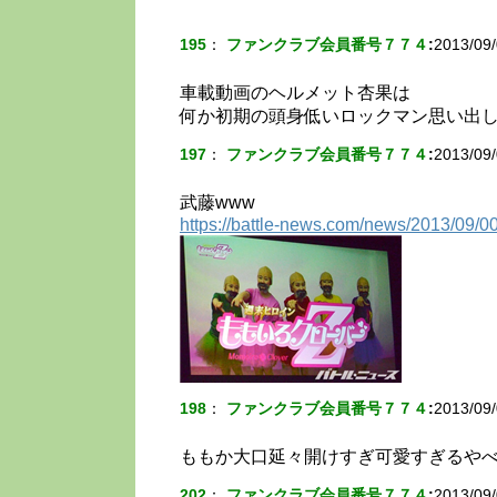
195
：
ファンクラブ会員番号７７４
:
2013/09/
車載動画のヘルメット杏果は
何か初期の頭身低いロックマン思い出
197
：
ファンクラブ会員番号７７４
:
2013/09/
武藤www
https://battle-news.com/news/2013/09/
198
：
ファンクラブ会員番号７７４
:
2013/09/
ももか大口延々開けすぎ可愛すぎるや
202
：
ファンクラブ会員番号７７４
:
2013/09/