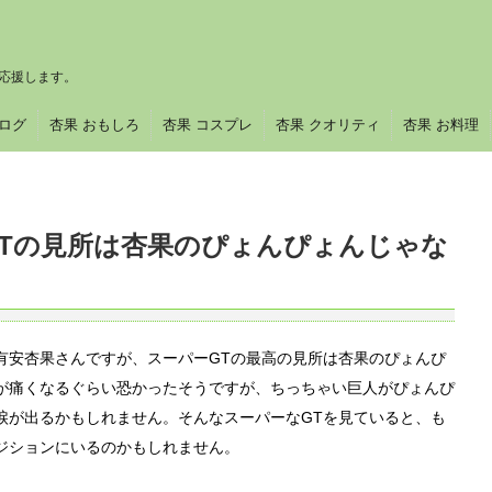
応援します。
ブログ
杏果 おもしろ
杏果 コスプレ
杏果 クオリティ
杏果 お料理
 GTの見所は杏果のぴょんぴょんじゃな
有安杏果さんですが、スーパーGTの最高の見所は杏果のぴょんぴ
が痛くなるぐらい恐かったそうですが、ちっちゃい巨人がぴょんぴ
涙が出るかもしれません。そんなスーパーなGTを見ていると、も
ジションにいるのかもしれません。