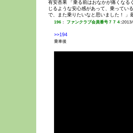
有安杏果 「乗る前はおなかが痛くなる
じるような安心感があって、乗ってい
で、また乗りたいなと思いました！ 」
196
：
ファンクラブ会員番号７７４
:
2013/
>>194
乗車後