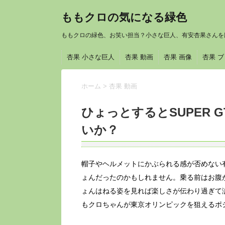
ももクロの気になる緑色
ももクロの緑色、お笑い担当？小さな巨人、有安杏果さんを
杏果 小さな巨人
杏果 動画
杏果 画像
杏果 
ホーム
>
杏果 動画
ひょっとするとSUPER
いか？
帽子やヘルメットにかぶられる感が否めない
ょんだったのかもしれません。乗る前はお腹
ょんはねる姿を見れば楽しさが伝わり過ぎて
もクロちゃんが東京オリンピックを狙えるポ