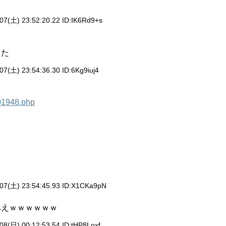
07(土) 23:52:20.22 ID:
IK6Rd9+s
した
07(土) 23:54:36.30 ID:
6Kg9iuj4
001948.php
07(土) 23:54:45.93 ID:
X1CKa9pN
べえｗｗｗｗｗｗ
08(日) 00:12:53.54 ID:
tHP8Loxf