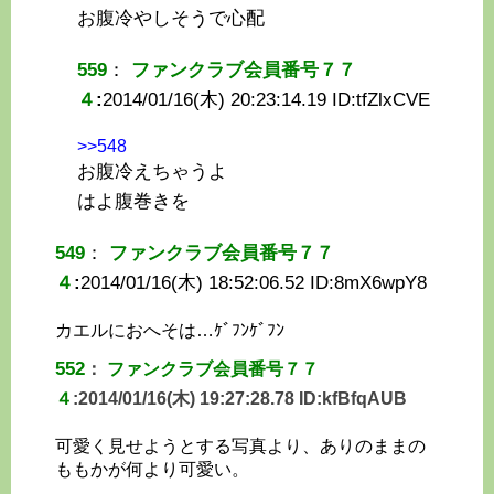
お腹冷やしそうで心配
559
：
ファンクラブ会員番号７７
４
:
2014/01/16(木) 20:23:14.19 ID:
tfZlxCVE
>>548
お腹冷えちゃうよ
はよ腹巻きを
549
：
ファンクラブ会員番号７７
４
:
2014/01/16(木) 18:52:06.52 ID:
8mX6wpY8
カエルにおへそは…ｹﾞﾌﾝｹﾞﾌﾝ
552
：
ファンクラブ会員番号７７
４
:
2014/01/16(木) 19:27:28.78 ID:
kfBfqAUB
可愛く見せようとする写真より、ありのままの
ももかが何より可愛い。