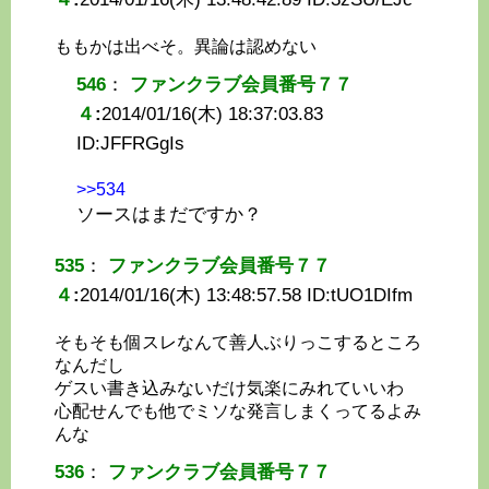
ももかは出べそ。異論は認めない
546
：
ファンクラブ会員番号７７
４
:
2014/01/16(木) 18:37:03.83
ID:
JFFRGgIs
>>534
ソースはまだですか？
535
：
ファンクラブ会員番号７７
４
:
2014/01/16(木) 13:48:57.58 ID:
tUO1DIfm
そもそも個スレなんて善人ぶりっこするところ
なんだし
ゲスい書き込みないだけ気楽にみれていいわ
心配せんでも他でミソな発言しまくってるよみ
んな
536
：
ファンクラブ会員番号７７