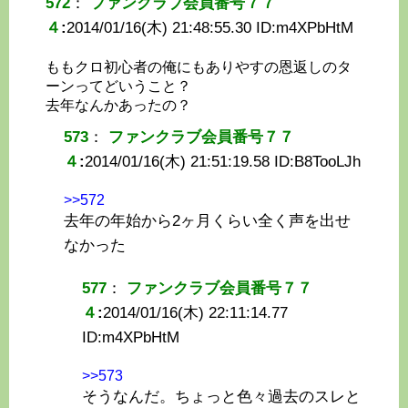
572
：
ファンクラブ会員番号７７
４
:
2014/01/16(木) 21:48:55.30 ID:
m4XPbHtM
ももクロ初心者の俺にもありやすの恩返しのタ
ーンってどいうこと？
去年なんかあったの？
573
：
ファンクラブ会員番号７７
４
:
2014/01/16(木) 21:51:19.58 ID:
B8TooLJh
>>572
去年の年始から2ヶ月くらい全く声を出せ
なかった
577
：
ファンクラブ会員番号７７
４
:
2014/01/16(木) 22:11:14.77
ID:
m4XPbHtM
>>573
そうなんだ。ちょっと色々過去のスレと