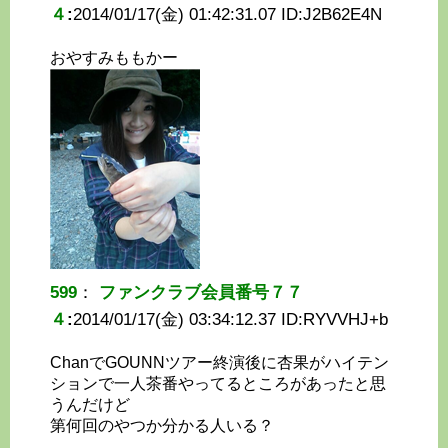
４
:
2014/01/17(金) 01:42:31.07 ID:
J2B62E4N
おやすみももかー
599
：
ファンクラブ会員番号７７
４
:
2014/01/17(金) 03:34:12.37 ID:
RYVVHJ+b
ChanでGOUNNツアー終演後に杏果がハイテン
ションで一人茶番やってるところがあったと思
うんだけど
第何回のやつか分かる人いる？