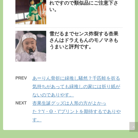
れですので類似品にご注意下さ
い。
雪だるまでセンス炸裂する杏果
さんはドラえもんのモノマネも
うまいと評判です。
PREV
あーりん骨折に緑推し騒然？千匹蛙を折る
気持ちがあっても緑推しの家には折り紙が
ないのでありやす。
NEXT
杏果生誕グッズは人形の方がよかっ
た？“(・Θ・)”プリントを期待するでありや
す。