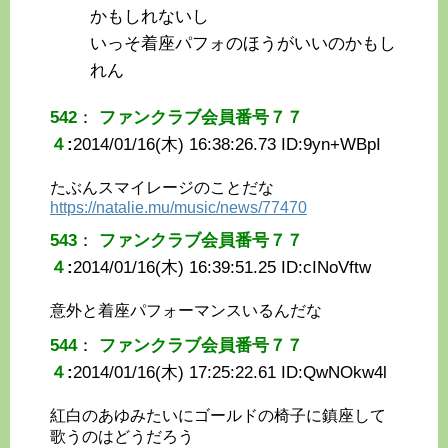
かもしれないし
いっそ着座パフォのほうがいいのかもし
れん
542
：
ファンクラブ会員番号７７
４
:
2014/01/16(木) 16:38:26.73 ID:
9yn+WBpI
たぶんスマイレージのことだな
https://natalie.mu/music/news/77470
543
：
ファンクラブ会員番号７７
４
:
2014/01/16(木) 16:39:51.25 ID:
cINoVftw
意外と着座パフォーマンスいるんだな
544
：
ファンクラブ会員番号７７
４
:
2014/01/16(木) 17:25:22.61 ID:
QwNOkw4l
紅白のあゆみたいにゴールドの椅子に鎮座して
歌うのはどうだろう