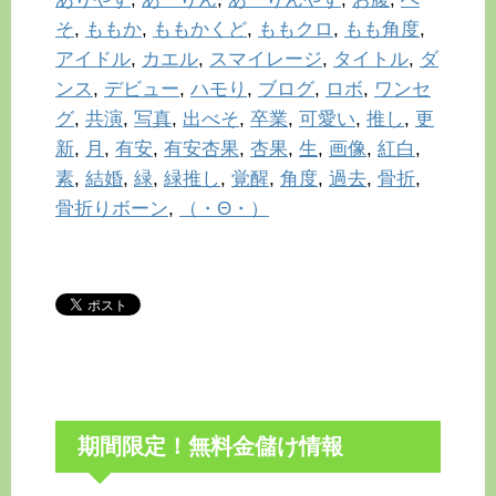
そ
,
ももか
,
ももかくど
,
ももクロ
,
もも角度
,
アイドル
,
カエル
,
スマイレージ
,
タイトル
,
ダ
ンス
,
デビュー
,
ハモり
,
ブログ
,
ロボ
,
ワンセ
グ
,
共演
,
写真
,
出べそ
,
卒業
,
可愛い
,
推し
,
更
新
,
月
,
有安
,
有安杏果
,
杏果
,
生
,
画像
,
紅白
,
素
,
結婚
,
緑
,
緑推し
,
覚醒
,
角度
,
過去
,
骨折
,
骨折りボーン
,
（・Θ・）
期間限定！無料金儲け情報