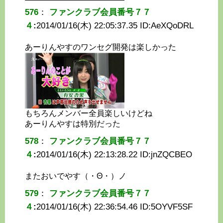
576
：
ファンクラブ会員番号７７
４
:
2014/01/16(木) 22:05:37.35 ID:
AeXQoDRL
あーりんやすのワンセグ開発は楽しかった
もちろんメンバー全員楽しいけどね
あーりんやすは特別だった
578
：
ファンクラブ会員番号７７
４
:
2014/01/16(木) 22:13:28.22 ID:
jnZQCBEO
またおいでやす（・Θ・）ノ
579
：
ファンクラブ会員番号７７
４
:
2014/01/16(木) 22:36:54.46 ID:
5OYVF5SF