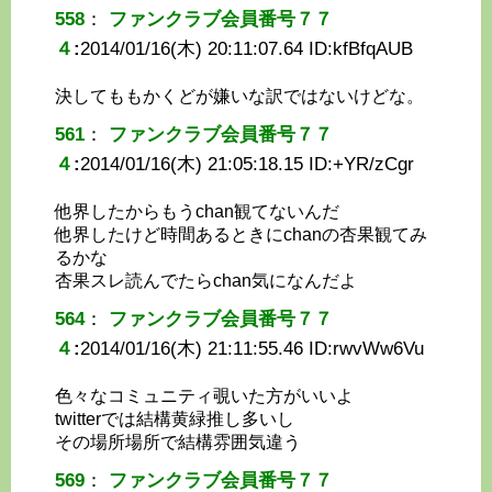
558
：
ファンクラブ会員番号７７
４
:
2014/01/16(木) 20:11:07.64 ID:
kfBfqAUB
決してももかくどが嫌いな訳ではないけどな。
561
：
ファンクラブ会員番号７７
４
:
2014/01/16(木) 21:05:18.15 ID:
+YR/zCgr
他界したからもうchan観てないんだ
他界したけど時間あるときにchanの杏果観てみ
るかな
杏果スレ読んでたらchan気になんだよ
564
：
ファンクラブ会員番号７７
４
:
2014/01/16(木) 21:11:55.46 ID:
rwvWw6Vu
色々なコミュニティ覗いた方がいいよ
twitterでは結構黄緑推し多いし
その場所場所で結構雰囲気違う
569
：
ファンクラブ会員番号７７