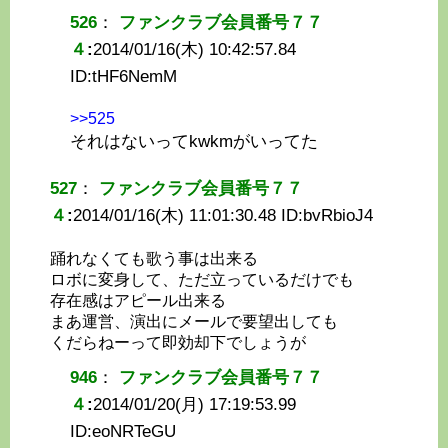
526
：
ファンクラブ会員番号７７
４
:
2014/01/16(木) 10:42:57.84
ID:
tHF6NemM
>>525
それはないってkwkmがいってた
527
：
ファンクラブ会員番号７７
４
:
2014/01/16(木) 11:01:30.48 ID:
bvRbioJ4
踊れなくても歌う事は出来る
ロボに変身して、ただ立っているだけでも
存在感はアピール出来る
まあ運営、演出にメールで要望出しても
くだらねーって即効却下でしょうが
946
：
ファンクラブ会員番号７７
４
:
2014/01/20(月) 17:19:53.99
ID:
eoNRTeGU