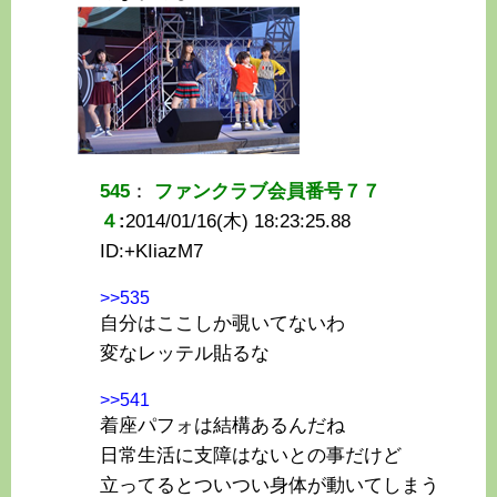
545
：
ファンクラブ会員番号７７
４
:
2014/01/16(木) 18:23:25.88
ID:
+KIiazM7
>>535
自分はここしか覗いてないわ
変なレッテル貼るな
>>541
着座パフォは結構あるんだね
日常生活に支障はないとの事だけど
立ってるとついつい身体が動いてしまう