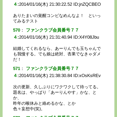
４
:
2014/01/16(木) 21:30:22.52 ID:
jnZQCBEO
ありたまいの覚醒コンビなめんなよ！ といっ
てみるテスト
570
：
ファンクラブ会員番号７７
４
:
2014/01/16(木) 21:31:40.94 ID:
X4Y08Jbu
結婚してくれるなら、あーりんでも玉ちゃんで
も我慢する。でも娘は絶対、杏果でなきゃダメ
だ！
571
：
ファンクラブ会員番号７７
４
:
2014/01/16(木) 21:38:30.84 ID:
xOsKsREv
次の更新、久しぶりにワクワクして待ってる。
題名は、やっぱり「あーりんやす」かな、と
か、
昨年の喉休みと絡めるかな、とか
色々妄想中(笑)。