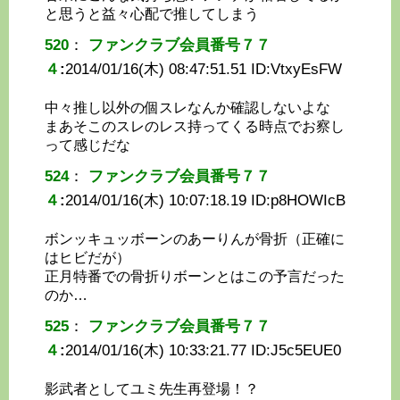
と思うと益々心配で推してしまう
520
：
ファンクラブ会員番号７７
４
:
2014/01/16(木) 08:47:51.51 ID:
VtxyEsFW
中々推し以外の個スレなんか確認しないよな
まあそこのスレのレス持ってくる時点でお察し
って感じだな
524
：
ファンクラブ会員番号７７
４
:
2014/01/16(木) 10:07:18.19 ID:
p8HOWIcB
ボンッキュッボーンのあーりんが骨折（正確に
はヒビだが）
正月特番での骨折りボーンとはこの予言だった
のか…
525
：
ファンクラブ会員番号７７
４
:
2014/01/16(木) 10:33:21.77 ID:
J5c5EUE0
影武者としてユミ先生再登場！？