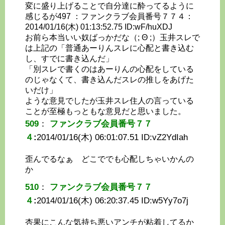
変に盛り上げることで自分達に酔ってるように
感じるが497 ：ファンクラブ会員番号７７４：
2014/01/16(木) 01:13:52.75 ID:wF/huXDJ
お前ら本当いい奴ばっかだな（; Θ ;）玉井スレで
は上記の「普通あーりんスレに心配と書き込む
し、すでに書き込んだ」
「別スレで書くのはあーりんの心配をしている
のじゃなくて、書き込んだスレの推しをあげた
いだけ」
ような意見でしたが玉井スレ住人の言っている
ことが至極もっともな意見だと思いました。
509
：
ファンクラブ会員番号７７
４
:
2014/01/16(木) 06:01:07.51 ID:
vZ2YdIah
歪んでるなぁ どこででも心配しちゃいかんの
か
510
：
ファンクラブ会員番号７７
４
:
2014/01/16(木) 06:20:37.45 ID:
w5Yy7o7j
杏果にこんな気持ち悪いアンチが粘着してるか