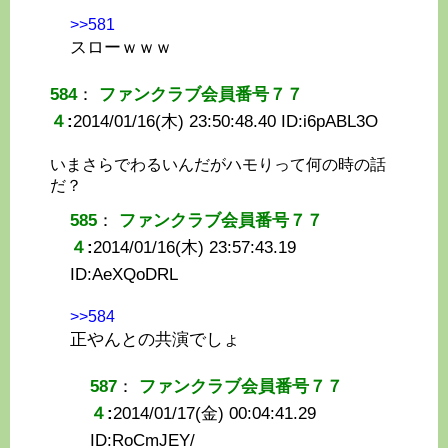
>>581
スローｗｗｗ
584
：
ファンクラブ会員番号７７
４
:
2014/01/16(木) 23:50:48.40 ID:
i6pABL3O
いまさらでわるいんだがハモりって何の時の話
だ？
585
：
ファンクラブ会員番号７７
４
:
2014/01/16(木) 23:57:43.19
ID:
AeXQoDRL
>>584
正やんとの共演でしょ
587
：
ファンクラブ会員番号７７
４
:
2014/01/17(金) 00:04:41.29
ID:
RoCmJEY/