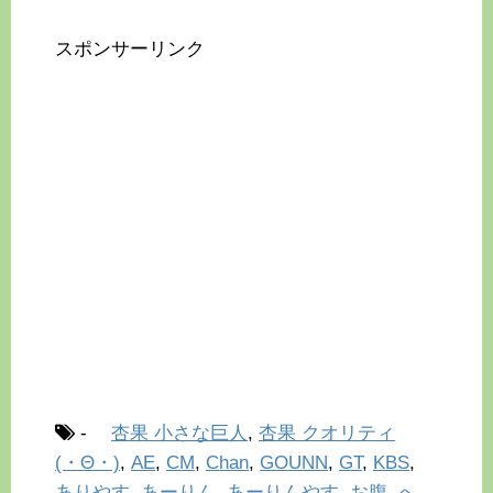
スポンサーリンク
-
杏果 小さな巨人
,
杏果 クオリティ
(・Θ・)
,
AE
,
CM
,
Chan
,
GOUNN
,
GT
,
KBS
,
ありやす
,
あーりん
,
あーりんやす
,
お腹
,
へ