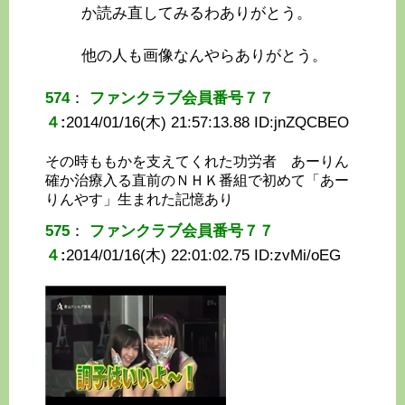
か読み直してみるわありがとう。
他の人も画像なんやらありがとう。
574
：
ファンクラブ会員番号７７
４
:
2014/01/16(木) 21:57:13.88 ID:
jnZQCBEO
その時ももかを支えてくれた功労者 あーりん
確か治療入る直前のＮＨＫ番組で初めて「あー
りんやす」生まれた記憶あり
575
：
ファンクラブ会員番号７７
４
:
2014/01/16(木) 22:01:02.75 ID:
zvMi/oEG