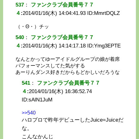
537
：
ファンクラブ会員番号７７
４
:
2014/01/16(木) 14:04:41.93 ID:
MmrtDQLZ
（・Θ・）チッ
540
：
ファンクラブ会員番号７７
４
:
2014/01/16(木) 14:14:17.18 ID:
Ymg3EPTE
なんとかってゆーアイドルグループの娘が着席
パフォーマンスしてた気がする
あーりんダンス好きだからもどかしいだろうな
541
：
ファンクラブ会員番号７７
４
:
2014/01/16(木) 16:36:52.74
ID:
sAlN1JuM
>>540
ハロプロで昨年デビューしたJuice=Juiceだ
な。
こんなかんじ