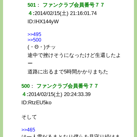
501
：
ファンクラブ会員番号７７
４
:
2014/02/15(土) 21:16:01.74
ID:
IHX144yW
>>495
>>500
(・Θ・)チッ
途中で挫けそうになったけど生還したよ
ー
道路に出るまで5時間かかりまちた
500
：
ファンクラブ会員番号７７
４
:
2014/02/15(土) 20:24:33.39
ID:
RtzEU5ko
そして
>>465
は一人雪だるまとなり僕らを見守り続けま