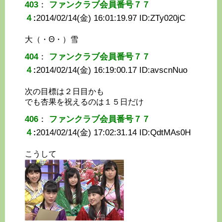
403
：
ファンクラブ会員番号７７
４
:
2014/02/14(金) 16:01:19.97 ID:
ZTy020jC
大（・Θ・）雪
404
：
ファンクラブ会員番号７７
４
:
2014/02/14(金) 16:19:00.17 ID:
avscnNuo
次の目標は２日目かも
でも杏果を祝えるのは１５日だけ
406
：
ファンクラブ会員番号７７
４
:
2014/02/14(金) 17:02:31.14 ID:
QdtMAs0H
こうして