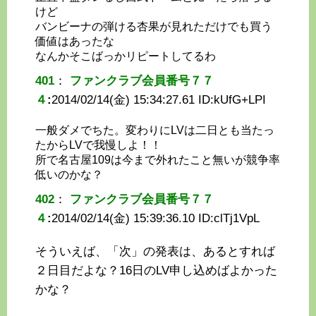
けど
バンビーナの弾ける杏果が見れただけでも買う
価値はあったな
なんかそこばっかリピートしてるわ
401
：
ファンクラブ会員番号７７
４
:
2014/02/14(金) 15:34:27.61 ID:
kUfG+LPI
一般ダメでちた。変わりにLVは二日とも当たっ
たからLVで我慢しよ！！
所で名古屋109は今まで外れたこと無いが競争率
低いのかな？
402
：
ファンクラブ会員番号７７
４
:
2014/02/14(金) 15:39:36.10 ID:
clTj1VpL
そういえば、「次」の発表は、あるとすれば
２日目だよな？16日のLV申し込めばよかった
かな？