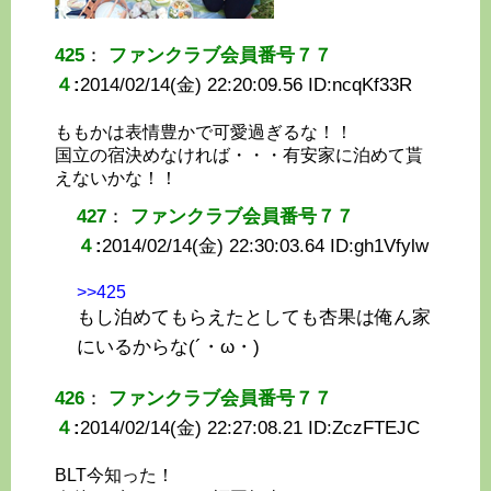
425
：
ファンクラブ会員番号７７
４
:
2014/02/14(金) 22:20:09.56 ID:
ncqKf33R
ももかは表情豊かで可愛過ぎるな！！
国立の宿決めなければ・・・有安家に泊めて貰
えないかな！！
427
：
ファンクラブ会員番号７７
４
:
2014/02/14(金) 22:30:03.64 ID:
gh1Vfylw
>>425
もし泊めてもらえたとしても杏果は俺ん家
にいるからな(´・ω・)
426
：
ファンクラブ会員番号７７
４
:
2014/02/14(金) 22:27:08.21 ID:
ZczFTEJC
BLT今知った！