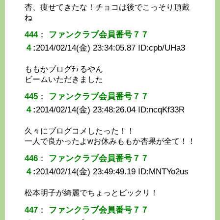
杏、痩せてきたな！チョコは後でこっそり頂戴
ね
444
：
ファンクラブ会員番号７７
４
:
2014/02/14(金) 23:34:05.87 ID:
cpb/UHa3
ももかブログﾁﾃるやん
ビームいただきました
445
：
ファンクラブ会員番号７７
４
:
2014/02/14(金) 23:48:26.04 ID:
ncqKf33R
久々にブログコメしたった！！
一人で良かったよwお休みももか杏果が全て！！
446
：
ファンクラブ会員番号７７
４
:
2014/02/14(金) 23:49:49.19 ID:
MNTYo2us
松本明子が綺麗でちょっとビックリ！
447
：
ファンクラブ会員番号７７