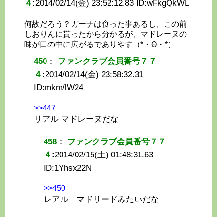
４
:
2014/02/14(金) 23:52:12.83 ID:
wFkgQkWL
何故だろう？ガーナは食った事あるし、この前
しおりんに貰ったから分かるが、マドレーヌの
味が口の中に広がるでありやす（*・Θ・*）
450
：
ファンクラブ会員番号７７
４
:
2014/02/14(金) 23:58:32.31
ID:
mkm/lW24
>>447
リアル マドレーヌだな
458
：
ファンクラブ会員番号７７
４
:
2014/02/15(土) 01:48:31.63
ID:
1Yhsx22N
>>450
レアル マドリードみたいだな