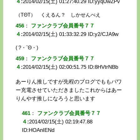
４
:
2014/02/15(土) 01:27:40.29 ID:
yyqUwZPv
（TΘT） くえるん？ しかせんべえ
456
：
ファンクラブ会員番号７７
４
:
2014/02/15(土) 01:33:32.29 ID:
y2/CJA9w
( ?・`Θ・)ゝ
459
：
ファンクラブ会員番号７７
４
:
2014/02/15(土) 02:00:51.75 ID:
8HVtrNBb
あーりん推しですが先程のブログでももパワ
ー充電させていただきましたこれからはあー
りんやす推しになろうと思います
461
：
ファンクラブ会員番号７７
４
:
2014/02/15(土) 02:19:47.88
ID:
HOAnIENd