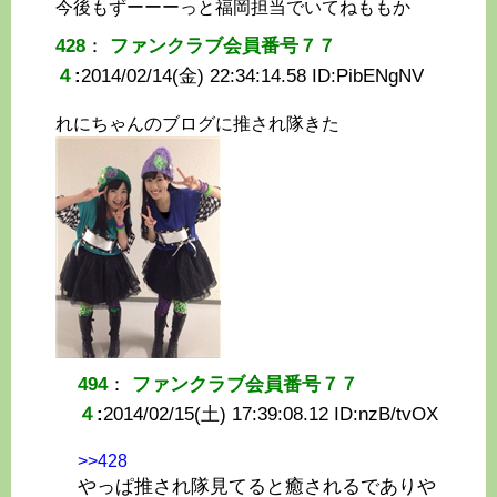
今後もずーーーっと福岡担当でいてねももか
428
：
ファンクラブ会員番号７７
４
:
2014/02/14(金) 22:34:14.58 ID:
PibENgNV
れにちゃんのブログに推され隊きた
494
：
ファンクラブ会員番号７７
４
:
2014/02/15(土) 17:39:08.12 ID:
nzB/tvOX
>>428
やっぱ推され隊見てると癒されるでありや