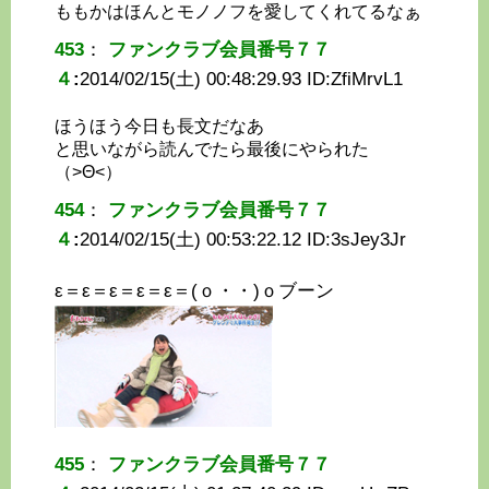
ももかはほんとモノノフを愛してくれてるなぁ
453
：
ファンクラブ会員番号７７
４
:
2014/02/15(土) 00:48:29.93 ID:
ZfiMrvL1
ほうほう今日も長文だなあ
と思いながら読んでたら最後にやられた
（>Θ<）
454
：
ファンクラブ会員番号７７
４
:
2014/02/15(土) 00:53:22.12 ID:
3sJey3Jr
ε＝ε＝ε＝ε＝ε＝(ｏ・・)ｏブーン
455
：
ファンクラブ会員番号７７