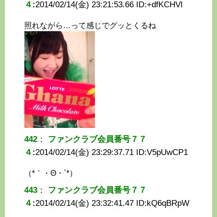
４
:
2014/02/14(金) 23:21:53.66 ID:
+dfKCHVl
照れながら…って感じでグッとくるね
442
：
ファンクラブ会員番号７７
４
:
2014/02/14(金) 23:29:37.71 ID:
V5pUwCP1
（*｀・Θ・´*）
443
：
ファンクラブ会員番号７７
４
:
2014/02/14(金) 23:32:41.47 ID:
kQ6qBRpW