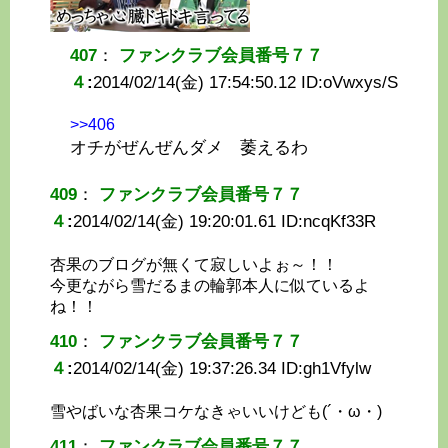
407
：
ファンクラブ会員番号７７
４
:
2014/02/14(金) 17:54:50.12 ID:
oVwxys/S
>>406
オチがぜんぜんダメ 萎えるわ
409
：
ファンクラブ会員番号７７
４
:
2014/02/14(金) 19:20:01.61 ID:
ncqKf33R
杏果のブログが無くて寂しいよぉ～！！
今更ながら雪だるまの輪郭本人に似ているよ
ね！！
410
：
ファンクラブ会員番号７７
４
:
2014/02/14(金) 19:37:26.34 ID:
gh1Vfylw
雪やばいな杏果コケなきゃいいけども(´・ω・)
411
：
ファンクラブ会員番号７７