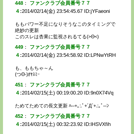
448
：
ファンクラブ会員番号７７
４
:
2014/02/14(金) 23:54:45.67 ID:
jYFaeoni
ももパワー不足になりそうなこのタイミングで
絶妙の更新
このスレは杏果に監視されるてる(>Θ<)
449
：
ファンクラブ会員番号７７
４
:
2014/02/14(金) 23:54:58.92 ID:
LPNwYtRH
も、ももちゃ～ん
(つΘ-)ｵﾔｽﾐｰ
451
：
ファンクラブ会員番号７７
４
:
2014/02/15(土) 00:19:00.20 ID:
9n0X74Vq
ためてためての長文更新 ﾊ─+｡:.ﾟ+´Д`+.:｡ﾟ─ﾝ
452
：
ファンクラブ会員番号７７
４
:
2014/02/15(土) 00:32:23.92 ID:
lHSVXfih