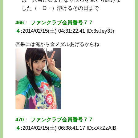
した（・Θ・）溶けるその日まで
466
：
ファンクラブ会員番号７７
４
:
2014/02/15(土) 04:31:22.41 ID:
3sJey3Jr
杏果には俺から金メダルあげるからね
470
：
ファンクラブ会員番号７７
４
:
2014/02/15(土) 06:38:41.17 ID:
xXkZzAlB