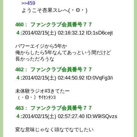
>>459
ようこそ杏果スレへ( ･ Θ ･ )
460
：
ファンクラブ会員番号７７
４
:
2014/02/15(土) 02:16:32.12 ID:
1sD6cejt
パワーエイジから5年か
俺からしたら5年なんてあっという間だけど
長かっただろうな
462
：
ファンクラブ会員番号７７
４
:
2014/02/15(土) 02:44:50.92 ID:
0VqFg3/i
未体験ラジオ#3きてたー
（・Θ・）ｻｲｾﾝﾀﾝﾖ
463
：
ファンクラブ会員番号７７
４
:
2014/02/15(土) 02:57:27.40 ID:
W9ISQvzs
変な意味じゃなく頭なでなでしたい