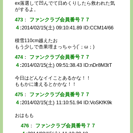
ex落選して凹んでて日めくりしたら救われた気
がするよ。
473
：
ファンクラブ会員番号７７
４
:
2014/02/15(土) 09:10:41.89 ID:
CCM14/66
積雪110cm越えたお
もう少しで杏果埋まっちゃう(´；ω；)
474
：
ファンクラブ会員番号７７
４
:
2014/02/15(土) 09:51:38.43 ID:
nDr8M3tT
今日はどんなイイことあるかな！！
ももかに逢えるとかかな！！
475
：
ファンクラブ会員番号７７
４
:
2014/02/15(土) 11:10:51.94 ID:
VoSKfK9k
おはもも
476
：
ファンクラブ会員番号７７