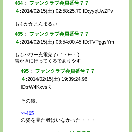
464
：
ファンクラブ会員番号７７
４
:
2014/02/15(土) 02:58:25.70 ID:
yyqUwZPv
ももかがまんまるい
465
：
ファンクラブ会員番号７７
４
:
2014/02/15(土) 03:54:00.45 ID:
TVPggsYm
ももパワー充電完了(｀・Θ・´)
雪かきに行ってくるでありやす
495
：
ファンクラブ会員番号７７
４
:
2014/02/15(土) 19:39:24.96
ID:
rW4KxvsK
その後、
>>465
の姿を見た者はいなかった・・・