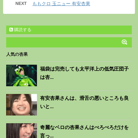
NEXT
ももクロ 玉ニュー 有安杏果
購読する
人気の杏果
福袋は完売しても太平洋上の低気圧団子
は杏...
有安杏果さんは、滑舌の悪いところも良
いと...
奇麗なベロの杏果さんはぺろぺろだけを
言っ...