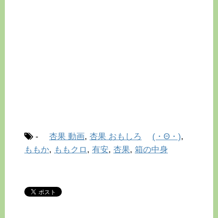
-
杏果 動画
,
杏果 おもしろ
(・Θ・)
,
ももか
,
ももクロ
,
有安
,
杏果
,
箱の中身