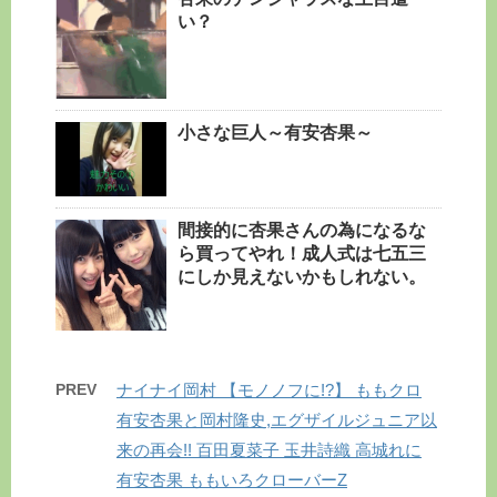
い？
小さな巨人～有安杏果～
間接的に杏果さんの為になるな
ら買ってやれ！成人式は七五三
にしか見えないかもしれない。
PREV
ナイナイ岡村 【モノノフに!?】 ももクロ
有安杏果と岡村隆史,エグザイルジュニア以
来の再会!! 百田夏菜子 玉井詩織 高城れに
有安杏果 ももいろクローバーZ