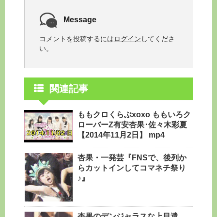
Message
コメントを投稿するには
ログイン
してくださ
い。
関連記事
ももクロくらぶxoxo ももいろク
ローバーZ有安杏果･佐々木彩夏
【2014年11月2日】 mp4
杏果・一発芸『FNSで、後列か
らカットインしてコマネチ祭り
♪』
杏果のデンジャラスな上目遣