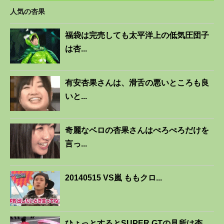
人気の杏果
福袋は完売しても太平洋上の低気圧団子
は杏...
有安杏果さんは、滑舌の悪いところも良
いと...
奇麗なベロの杏果さんはぺろぺろだけを
言っ...
20140515 VS嵐 ももクロ...
ひょっとするとSUPER GTの見所は杏...