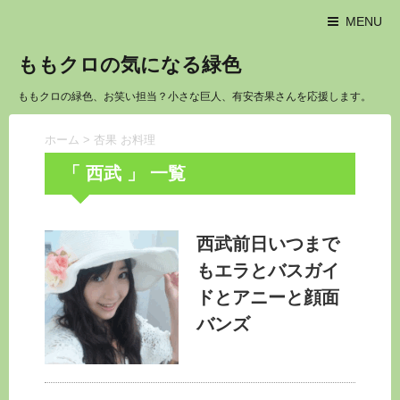
MENU
ももクロの気になる緑色
ももクロの緑色、お笑い担当？小さな巨人、有安杏果さんを応援します。
ホーム
>
杏果 お料理
「 西武 」 一覧
西武前日いつまで
もエラとバスガイ
ドとアニーと顔面
バンズ