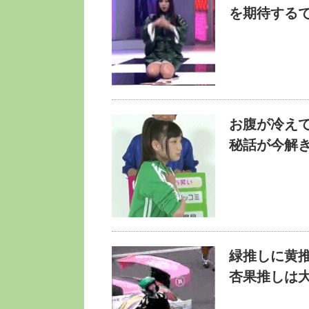
を期待する
お腹が冷え
秘話が今解
緑推しに黄
杏果推しは