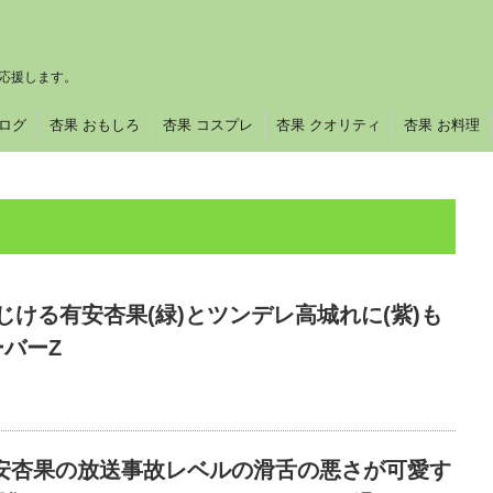
応援します。
ブログ
杏果 おもしろ
杏果 コスプレ
杏果 クオリティ
杏果 お料理
じける有安杏果(緑)とツンデレ高城れに(紫)も
バーZ
有安杏果の放送事故レベルの滑舌の悪さが可愛す