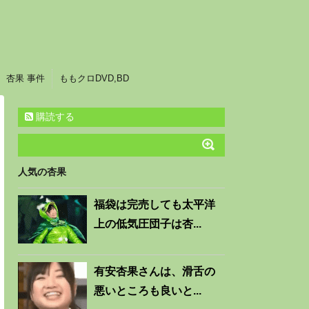
杏果 事件
ももクロDVD,BD
購読する
人気の杏果
福袋は完売しても太平洋
上の低気圧団子は杏...
有安杏果さんは、滑舌の
悪いところも良いと...