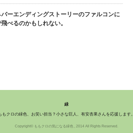
ネバーエンディングストーリーのファルコンに
で飛べるのかもしれない。
緑
ももクロの緑色、お笑い担当？小さな巨人、有安杏果さんを応援します
Copyright© ももクロの気になる緑色 , 2014 All Rights Reserved.