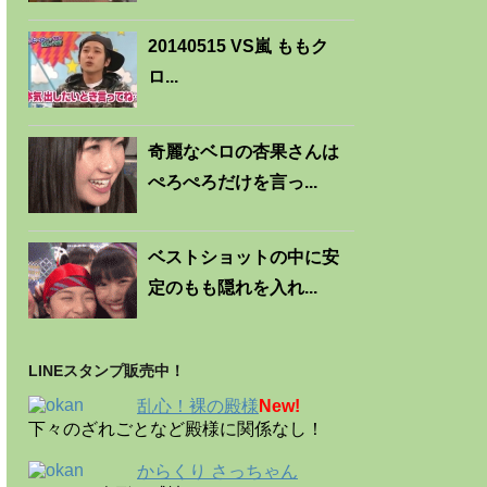
20140515 VS嵐 ももク
ロ...
奇麗なベロの杏果さんは
ぺろぺろだけを言っ...
ベストショットの中に安
定のもも隠れを入れ...
LINEスタンプ販売中！
乱心！裸の殿様
New!
下々のざれごとなど殿様に関係なし！
からくり さっちゃん