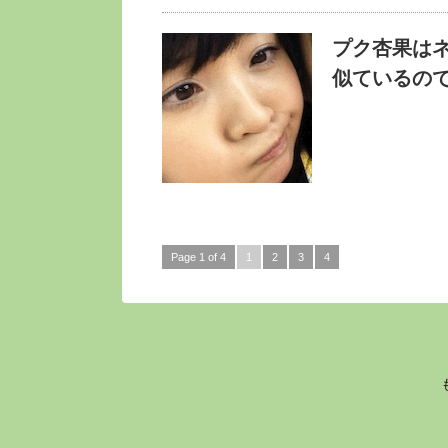
プク杏果は
似ているの
Page 1 of 4
1
2
3
4