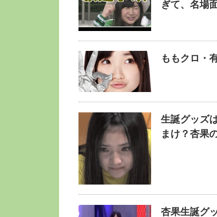
ぎて、名場面
ももクロ・
生誕グッズ
まけ？杏果
杏果生誕グッ