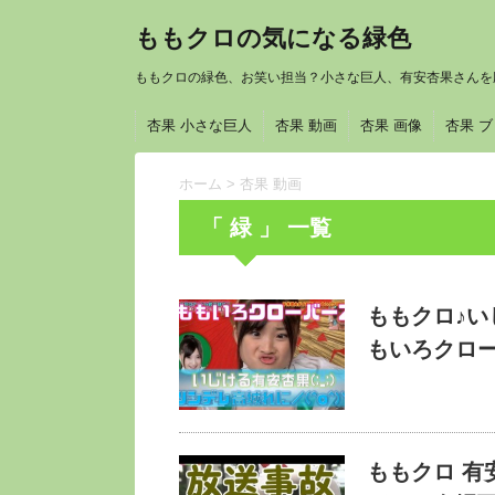
ももクロの気になる緑色
ももクロの緑色、お笑い担当？小さな巨人、有安杏果さんを
杏果 小さな巨人
杏果 動画
杏果 画像
杏果 
ホーム
>
杏果 動画
「 緑 」 一覧
ももクロ♪い
もいろクロー
ももクロ 