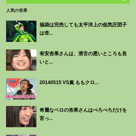
人気の杏果
福袋は完売しても太平洋上の低気圧団子
は杏...
有安杏果さんは、滑舌の悪いところも良
いと...
20140515 VS嵐 ももクロ...
奇麗なベロの杏果さんはぺろぺろだけを
言っ...