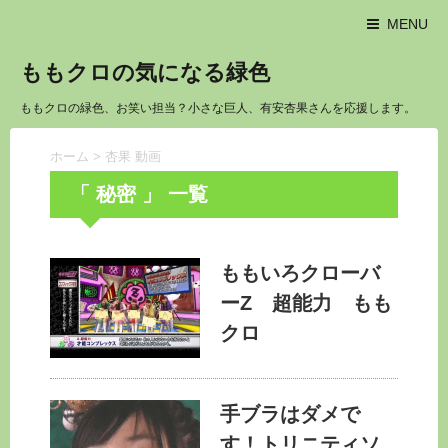
MENU
ももクロの気になる緑色
ももクロの緑色、お笑い担当？小さな巨人、有安杏果さんを応援します。
ホーム
>
杏果 動画
「 秘密 」 一覧
ももいろクローバ
ーZ 超能力 もも
クロ
手ブラはダメで
す！トリニティソ