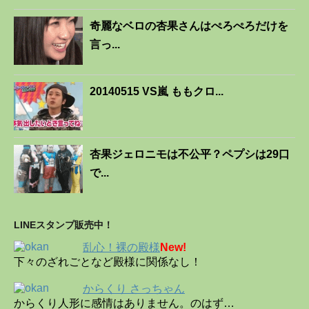
奇麗なベロの杏果さんはぺろぺろだけを
言っ...
20140515 VS嵐 ももクロ...
杏果ジェロニモは不公平？ペプシは29口
で...
LINEスタンプ販売中！
乱心！裸の殿様
New!
下々のざれごとなど殿様に関係なし！
からくり さっちゃん
からくり人形に感情はありません。のはず…