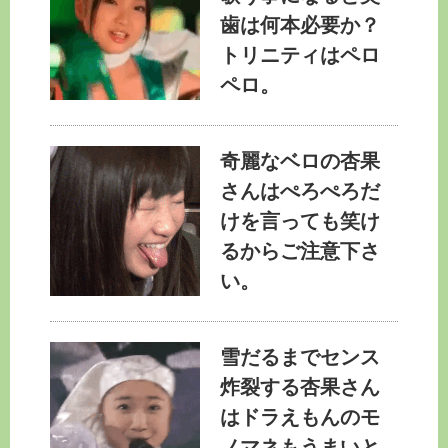
歯は何本必要か？
トリニティはペロ
ペロ。
奇麗なベロの杏果
さんはぺろぺろだ
けを言っても笑け
るからご注意下さ
い。
雪だるまでセンス
炸裂する杏果さん
はドラえもんのモ
ノマネもうまいと