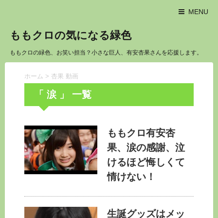
MENU
ももクロの気になる緑色
ももクロの緑色、お笑い担当？小さな巨人、有安杏果さんを応援します。
ホーム
>
杏果 動画
「 涙 」 一覧
ももクロ有安杏
果、涙の感謝、泣
けるほど悔しくて
情けない！
生誕グッズはメッ