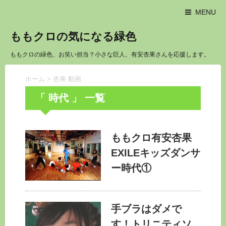
MENU
ももクロの気になる緑色
ももクロの緑色、お笑い担当？小さな巨人、有安杏果さんを応援します。
ホーム
>
杏果 動画
「 時代 」 一覧
ももクロ有安杏果
EXILEキッズダンサ
ー時代①
手ブラはダメで
す！トリニティソ