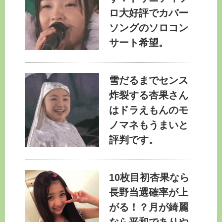
ロ大好評でカバー
ソングのソロコン
サート希望。
雪だるまでセンス
炸裂する杏果さん
はドラえもんのモ
ノマネもうまいと
評判です。
10枚目初杏果なら
長野当選確率が上
がる！？月が綺麗