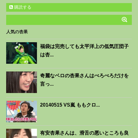
購読する
人気の杏果
福袋は完売しても太平洋上の低気圧団子
は杏...
奇麗なベロの杏果さんはぺろぺろだけを
言っ...
20140515 VS嵐 ももクロ...
有安杏果さんは、滑舌の悪いところも良