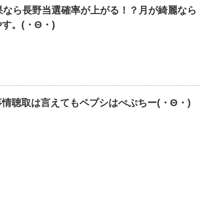
果なら長野当選確率が上がる！？月が綺麗なら
す。(・Θ・)
情聴取は言えてもペプシはぺぷちー(・Θ・)