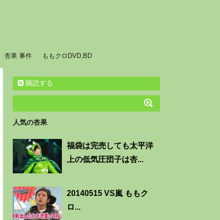
杏果 事件
ももクロDVD,BD
購読する
人気の杏果
福袋は完売しても太平洋
上の低気圧団子は杏...
20140515 VS嵐 ももク
ロ...