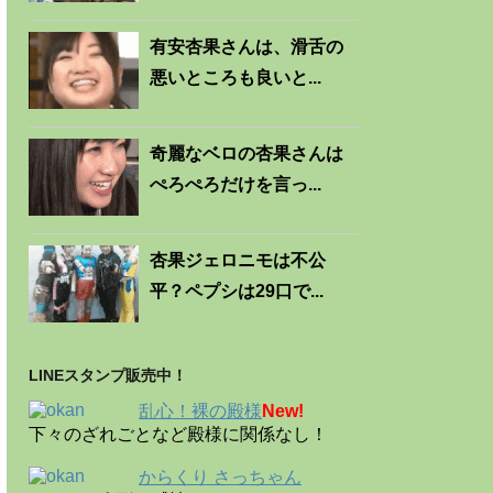
有安杏果さんは、滑舌の
悪いところも良いと...
奇麗なベロの杏果さんは
ぺろぺろだけを言っ...
杏果ジェロニモは不公
平？ペプシは29口で...
LINEスタンプ販売中！
乱心！裸の殿様
New!
下々のざれごとなど殿様に関係なし！
からくり さっちゃん