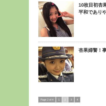
10枚目初杏
平和でありや
杏果婦警！事
Page 2 of 4
1
2
3
4