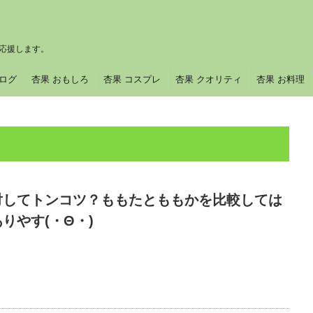
応援します。
ブログ
杏果 おもしろ
杏果 コスプレ
杏果 クオリティ
杏果 お料理
対してトンコツ？ももたとももかを比較しては
りやす(・Θ・)