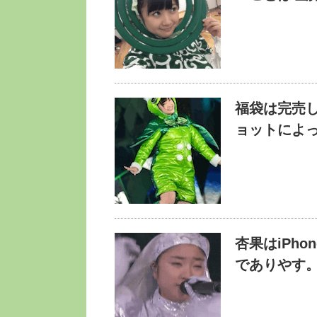
福袋は完売
ョットによ
杏果はiPh
でありやす