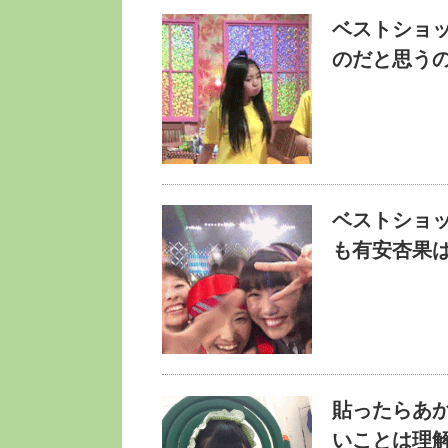
ベストショ
のだと思う
ベストショ
も有安杏果
貼ったらあ
いことは理