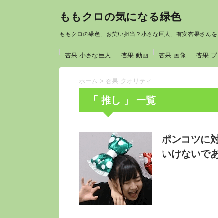
ももクロの気になる緑色
ももクロの緑色、お笑い担当？小さな巨人、有安杏果さんを
杏果 小さな巨人
杏果 動画
杏果 画像
杏果 
ホーム
>
杏果 クオリティ
「 推し 」 一覧
ポンコツに
いけないであ