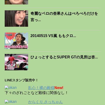
奇麗なベロの杏果さんはぺろぺろだけを
言っ...
20140515 VS嵐 ももクロ...
ひょっとするとSUPER GTの見所は杏...
LINEスタンプ販売中！
乱心！裸の殿様
New!
下々のざれごとなど殿様に関係なし！
からくり さっちゃん