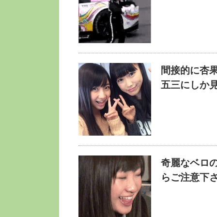
間接的に杏
五三にしか
奇麗なベロ
らご注意下