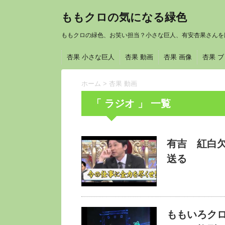
ももクロの気になる緑色
ももクロの緑色、お笑い担当？小さな巨人、有安杏果さんを
杏果 小さな巨人
杏果 動画
杏果 画像
杏果 
ホーム
>
杏果 動画
「 ラジオ 」 一覧
有吉 紅白
送る
ももいろク