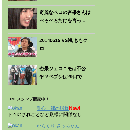
奇麗なベロの杏果さんは
ぺろぺろだけを言っ...
20140515 VS嵐 ももク
ロ...
杏果ジェロニモは不公
平？ペプシは29口で...
LINEスタンプ販売中！
乱心！裸の殿様
New!
下々のざれごとなど殿様に関係なし！
からくり さっちゃん