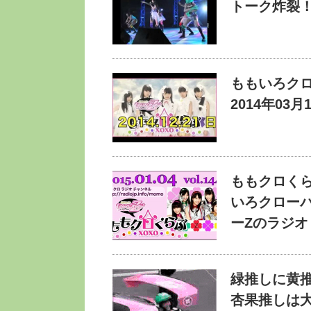
トーク炸裂
ももいろクロ
2014年03月
ももクロくらぶ
いろクローバ
ーZのラジオ
緑推しに黄
杏果推しは