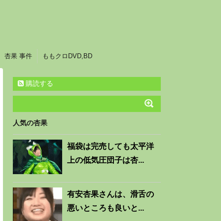
杏果 事件
ももクロDVD,BD
購読する
人気の杏果
福袋は完売しても太平洋
上の低気圧団子は杏...
有安杏果さんは、滑舌の
悪いところも良いと...