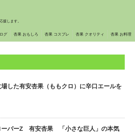
応援します。
ブログ
杏果 おもしろ
杏果 コスプレ
杏果 クオリティ
杏果 お料理
欠場した有安杏果（ももクロ）に辛口エールを
ローバーZ 有安杏果 「小さな巨人」の本気