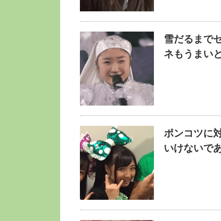
雪だるまで
ネもうまい
ポンコツに
いけないであ