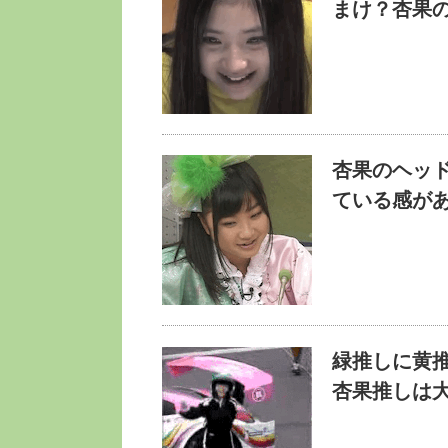
まけ？杏果
杏果のヘッ
ている感が
緑推しに黄
杏果推しは