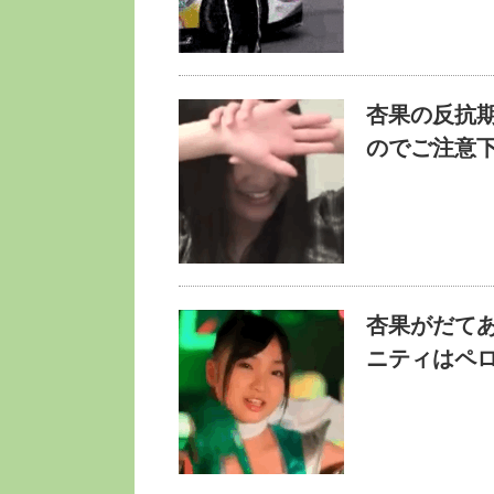
杏果の反抗
のでご注意
杏果がだて
ニティはペ