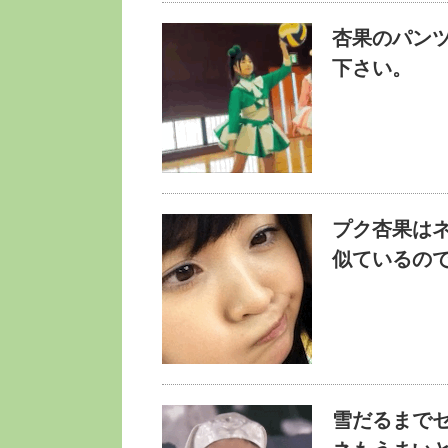
杏果のパン
下さい。
プク杏果は
似ているの
雪だるまで