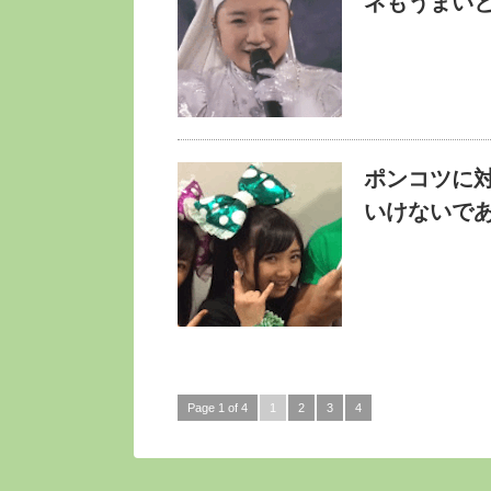
ネもうまい
ポンコツに
いけないであ
Page 1 of 4
1
2
3
4