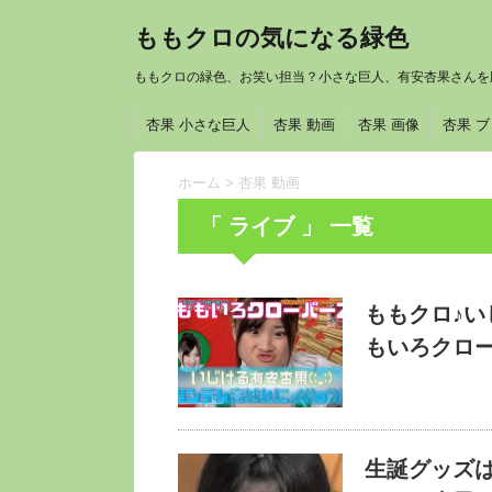
ももクロの気になる緑色
ももクロの緑色、お笑い担当？小さな巨人、有安杏果さんを
杏果 小さな巨人
杏果 動画
杏果 画像
杏果 
ホーム
>
杏果 動画
「 ライブ 」 一覧
ももクロ♪い
もいろクロー
生誕グッズ