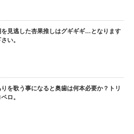
期を見逃した杏果推しはグギギギ…となります
下さい。
ありを歌う事になると奥歯は何本必要か？トリ
ロペロ。