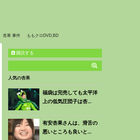
杏果 事件
ももクロDVD,BD
購読する
人気の杏果
福袋は完売しても太平洋
上の低気圧団子は杏...
有安杏果さんは、滑舌の
悪いところも良いと...