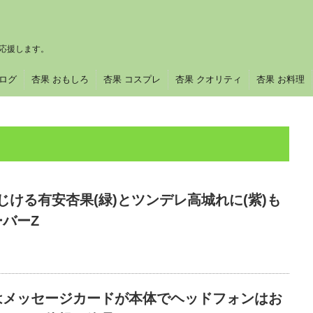
応援します。
ブログ
杏果 おもしろ
杏果 コスプレ
杏果 クオリティ
杏果 お料理
じける有安杏果(緑)とツンデレ高城れに(紫)も
バーZ
はメッセージカードが本体でヘッドフォンはお