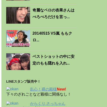
奇麗なベロの杏果さんは
ぺろぺろだけを言っ...
20140515 VS嵐 ももク
ロ...
ベストショットの中に安
定のもも隠れを入れ...
LINEスタンプ販売中！
乱心！裸の殿様
New!
下々のざれごとなど殿様に関係なし！
からくり さっちゃん