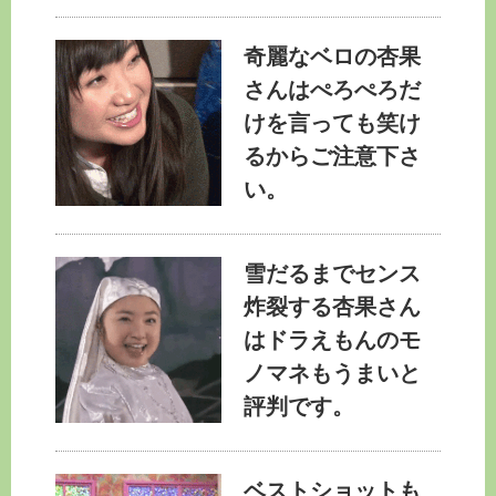
奇麗なベロの杏果
さんはぺろぺろだ
けを言っても笑け
るからご注意下さ
い。
雪だるまでセンス
炸裂する杏果さん
はドラえもんのモ
ノマネもうまいと
評判です。
ベストショットも