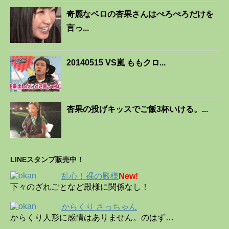
奇麗なベロの杏果さんはぺろぺろだけを
言っ...
20140515 VS嵐 ももクロ...
杏果の投げキッスでご飯3杯いける。...
LINEスタンプ販売中！
乱心！裸の殿様
New!
下々のざれごとなど殿様に関係なし！
からくり さっちゃん
からくり人形に感情はありません。のはず…