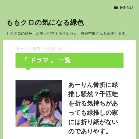
MENU
ももクロの気になる緑色
ももクロの緑色、お笑い担当？小さな巨人、有安杏果さんを応援します。
ホーム
>
杏果 小さな巨人
「 ドラマ 」 一覧
あーりん骨折に緑
推し騒然？千匹蛙
を折る気持ちがあ
っても緑推しの家
には折り紙がない
のでありやす。