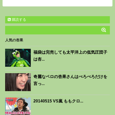
購読する
人気の杏果
福袋は完売しても太平洋上の低気圧団子
は杏...
奇麗なベロの杏果さんはぺろぺろだけを
言っ...
20140515 VS嵐 ももクロ...