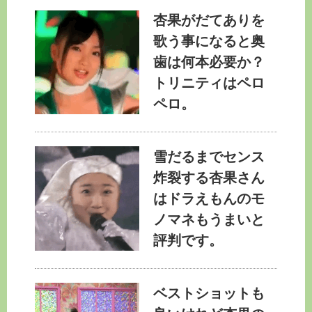
杏果がだてありを
歌う事になると奥
歯は何本必要か？
トリニティはペロ
ペロ。
雪だるまでセンス
炸裂する杏果さん
はドラえもんのモ
ノマネもうまいと
評判です。
ベストショットも