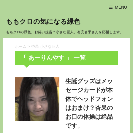
MENU
ももクロの気になる緑色
ももクロの緑色、お笑い担当？小さな巨人、有安杏果さんを応援します。
ホーム
>
杏果 小さな巨人
「 あーりんやす 」 一覧
生誕グッズはメッ
セージカードが本
体でヘッドフォン
はおまけ？杏果の
お口の体操は絶品
です。