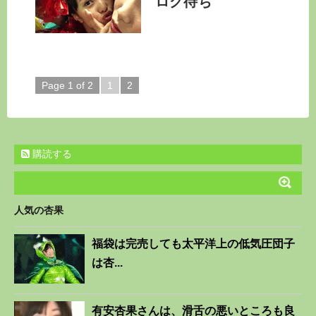
ログ待ち
Page 1 of 2
1
2
購読する
人気の杏果
福袋は完売しても太平洋上の低気圧団子
は杏...
有安杏果さんは、滑舌の悪いところも良