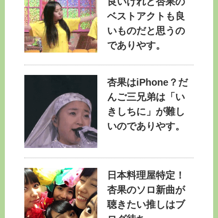
良いけれど杏果の
ベストアクトも良
いものだと思うの
でありやす。
杏果はiPhone？だ
んご三兄弟は「い
きしちに」が難し
いのでありやす。
日本料理屋特定！
杏果のソロ新曲が
聴きたい推しはブ