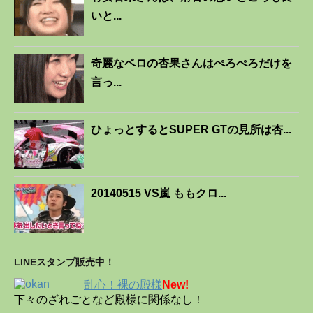
いと...
奇麗なベロの杏果さんはぺろぺろだけを
言っ...
ひょっとするとSUPER GTの見所は杏...
20140515 VS嵐 ももクロ...
LINEスタンプ販売中！
乱心！裸の殿様
New!
下々のざれごとなど殿様に関係なし！