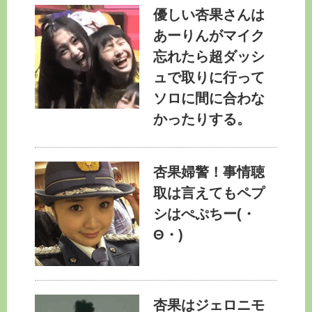
優しい杏果さんは
あーりんがマイク
忘れたら超ダッシ
ュで取りに行って
ソロに間に合わな
かったりする。
杏果婦警！事情聴
取は言えてもペプ
シはぺぷちー(・
Θ・)
杏果はジェロニモ