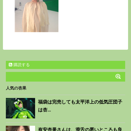
購読する
人気の杏果
福袋は完売しても太平洋上の低気圧団子
は杏...
有安杏果さんは、滑舌の悪いところも良