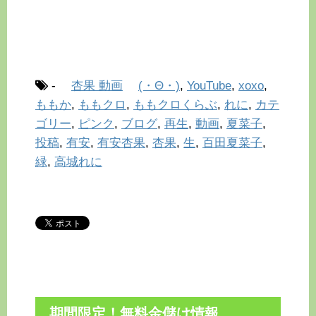
-
杏果 動画
(・Θ・)
,
YouTube
,
xoxo
,
ももか
,
ももクロ
,
ももクロくらぶ
,
れに
,
カテ
ゴリー
,
ピンク
,
ブログ
,
再生
,
動画
,
夏菜子
,
投稿
,
有安
,
有安杏果
,
杏果
,
生
,
百田夏菜子
,
緑
,
高城れに
期間限定！無料金儲け情報