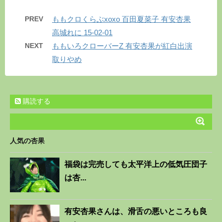
PREV
ももクロくらぶxoxo 百田夏菜子 有安杏果
高城れに 15-02-01
NEXT
ももいろクローバーZ 有安杏果が紅白出演
取りやめ
購読する
人気の杏果
福袋は完売しても太平洋上の低気圧団子
は杏...
有安杏果さんは、滑舌の悪いところも良