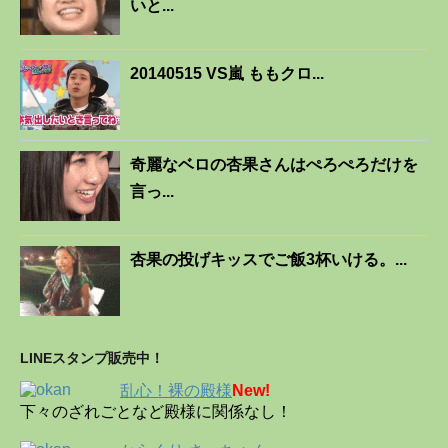
いと...
20140515 VS嵐 ももクロ...
奇麗なベロの杏果さんはぺろぺろだけを
言っ...
杏果の投げキッスでご飯3杯いける。...
LINEスタンプ販売中！
乱心！裸の殿様
New!
下々のざれごとなど殿様に関係なし！